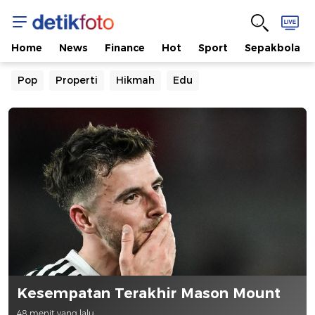
Berita
Terbaru
Home
News
Finance
Hot
Sport
Sepakbola
Pop
Properti
Hikmah
Edu
dan
Terpecaya
Hari
ini
-
Detikcom
Kesempatan Terakhir Mason Mount
48 menit yang lalu